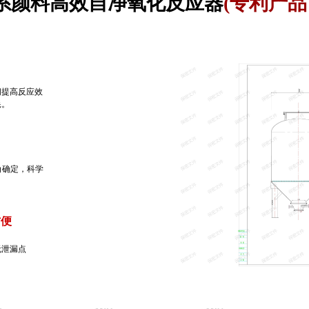
 -铁系颜料高效自净氧化反应器
(专利产
间提高反应效
耗。
角确定，科学
方便
无泄漏点