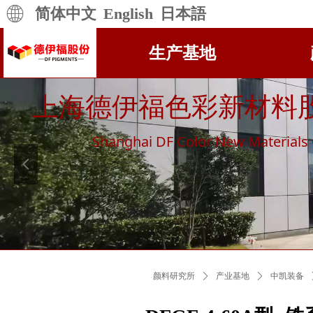
简体中文
English
日本語
生产基地
上海德伊福色彩新材料
Shanghai DF Color New Materials C
넳
颜料研究所
ꄲ
产业基地
ꄲ
中凯装备