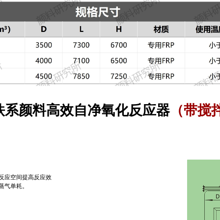
型 -铁系颜料高效自净氧化反应器
（带搅
反应空间提高反应效
蒸气单耗。