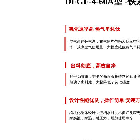
DFGF-4-60A型
氧化速率高 蒸气单耗低
空气通过分气盘，布气器均匀融入反应空
率，减少空气使用量，大幅度减低蒸气单
出料彻底，高效自净
底部为锥形，锥形的角度根据物料的休止
解决了出料难，大幅降低了劳动强度
设计性能优良，操作简单 安装
模块化整体设计，液相水封技术保证反应
耐腐蚀，耐温，耐压力，增加使用寿命