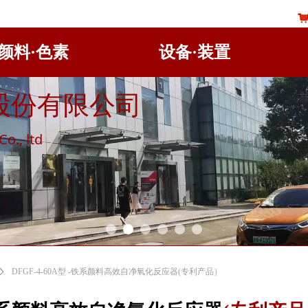
颜料·色素
设备·装置
股份有限公司
o., ltd
ꄲ
DFGF-4-60A型 -铁系颜料高效自净氧化反应器(专利产品）