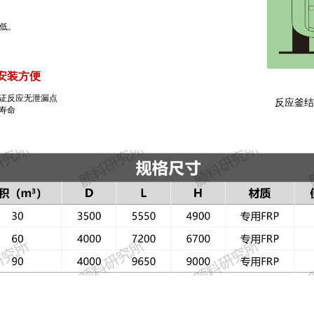
低。
安装方便
证反应无泄漏点
反应釜结
寿命