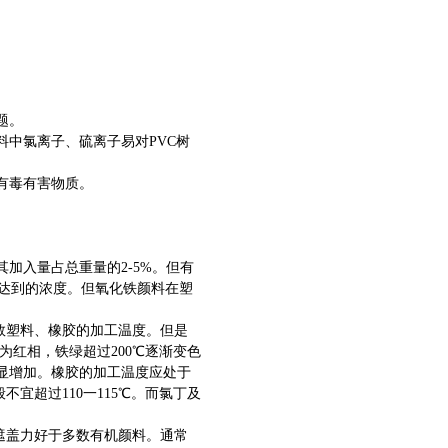
题。
中氯离子、硫离子易对PVC树
有毒有害物质。
加入量占总重量的2-5%。但有
法达到的浓度。但氧化铁颜料在塑
数塑料、橡胶的加工温度。但是
为红相，铁绿超过200℃逐渐变色
显增加。橡胶的加工温度应处于
宜超过110一115℃。而氯丁及
遮盖力好于多数有机颜料。通常