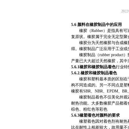
202
5.6
颜料在橡胶制品中的应用
橡胶（Rubber）是指具
复原状。橡胶属于完全无定型聚
橡胶分为
天然橡胶
与
合成橡
得。
橡胶制品
广泛应用于工业或
橡胶制品（rubber produc
产量已大大超过
天然橡胶
，其中
5.6.1橡胶和橡胶制品着色
行业特
5.6.2.橡胶和橡胶制品着色
橡胶和塑料最本质的区别在
构不同造成的。另一不同点是塑
橡胶有SBR、NBR、EPDM、BR
橡胶制品着色不仅美化外观
耐热功能。大多数橡胶产品都着
棕色、粉红色等彩色
5.6.3橡塑着色对颜料的要求
橡塑着色因对着色剂有耐热
比在耐性上相差较大，故用量不