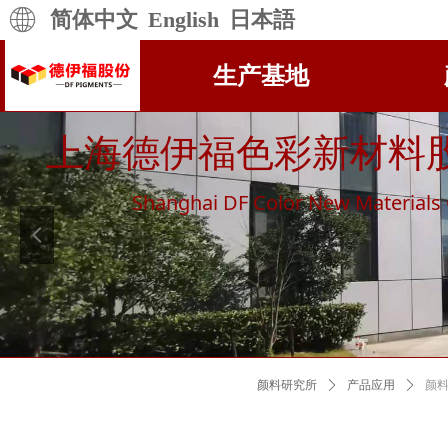
简体中文
English
日本語
生产基地
上海德伊福色彩新材料
Shanghai DF Color New Materials C
넳
颜料研究所
ꄲ
产品应用
ꄲ
颜