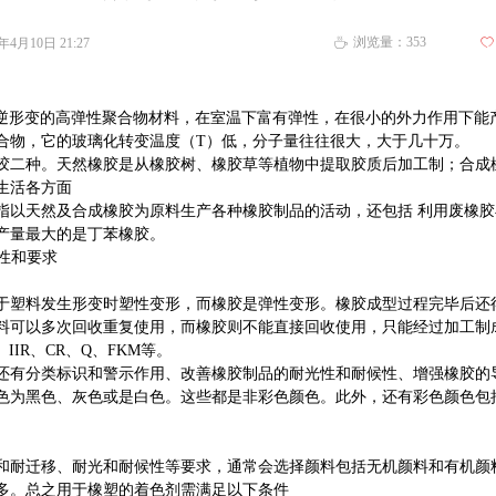
浏览量：
353
2年4月10日
21:27
ꄀ
ꄘ
有可逆形变的高弹性聚合物材料，在室温下富有弹性，在很小的外力作用下
合物，它的
玻璃化
转变温
度
（T）低，分子量往往很大，大于几十万。
胶
二种。天然橡胶是从橡胶树、
橡胶草
等植物中提取胶质后加工制；合成
生活各方面
t）指以天然及
合成橡胶
为原料生产各种橡胶制品的活动，还包括 利用废橡
产量最大的是
丁苯橡胶
。
性和要求
于塑料发生形变时塑性变形，而橡胶是弹性变形。橡胶成型过程完毕后还
料可以多次回收重复使用，而橡胶则不能直接回收使用，只能经过加工制
、IIR、CR、Q、FKM等。
还有分类标识和警示作用、改善橡胶制品的耐光性和耐候性、增强橡胶的
色为黑色、灰色或是白色。这些都是非彩色颜色。此外，还有彩色颜色包
和耐迁移、耐光和耐候性等要求，通常会选择颜料包括无机颜料和有机颜
多。总之用于橡塑的着色剂需满足以下条件