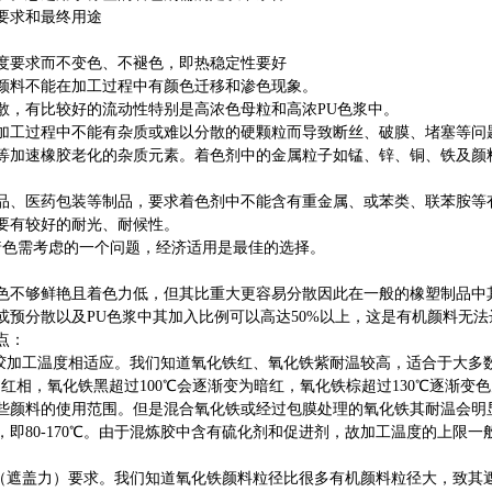
要求和最终用途
度要求而不变色、不褪色，即热稳定性要好
颜料不能在加工过程中有颜色迁移和渗色现象。
散，有比较好的流动性特别是高浓色母粒和高浓PU色浆中。
等加工过程中不能有杂质或难以分散的硬颗粒而导致断丝、破膜、堵塞等问
等加速橡胶老化的杂质元素。着色剂中的金属粒子如锰、锌、铜、铁及颜料
食品、医药包装等制品，要求着色剂中不能含有重金属、或苯类、联苯胺等
要有较好的耐光、耐候性。
着色需考虑的一个问题，经济适用是最佳的选择。
色不够鲜艳且着色力低，但其比重大更容易分散因此在一般的橡塑制品中其
或预分散以及PU色浆中其加入比例可以高达50%以上，这是有机颜料无
点：
橡胶加工温度相适应。我们知道氧化铁红、氧化铁紫耐温较高，适合于大多
为红相，氧化铁黑超过100℃会逐渐变为暗红，氧化铁棕超过130℃逐渐变色
些颜料的使用范围。但是混合氧化铁或经过包膜处理的氧化铁其耐温会明
即80-170℃。由于混炼胶中含有硫化剂和促进剂，故加工温度的上限一般不
度（遮盖力）要求。我们知道氧化铁颜料粒径比很多有机颜料粒径大，致其