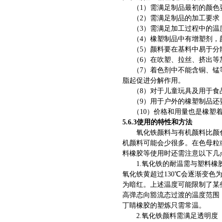
（1）需满足制品最初的颜色
（2）需满足制品的加工要求
（3）需满足加工过程中的温
（4）橡塑制品中有增塑剂，
（5）颜料要在基料中易于分
（6）在吹塑、拉丝、挤出
（7）着色剂中不能含铜、锰
脂起促进分解作用。
（8）对于儿童玩具及用于
（9）用于户外的橡塑制品还
（10）价格和用量也是橡塑
5.6.3使用的特性和方法
氧化铁颜料与有机颜料比颜
机颜料可能会少很多。在色母粒
料橡胶等使用时还需注意以下几
1.氧化铁的耐温需与塑料
氧化铁黄超过130℃会逐渐变色
为暗红。上述温度可能限制了某
高弹态向豁流态过渡的温度范围，
丁睛橡胶的塑炼只需常温。
2.氧化铁颜料需满足透明