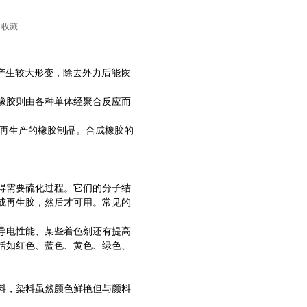
收藏
能产生较大形变，除去外力后能恢
橡胶则由各种
单体
经聚合反应而
胶再生产的橡胶制品。合成橡胶的
得需要硫化过程。它们的分子结
成再生胶，然后才可用。常见的
导电性能、某些着色剂还有提高
括如红色、蓝色、黄色、绿色、
料，染料虽然颜色鲜艳但与颜料