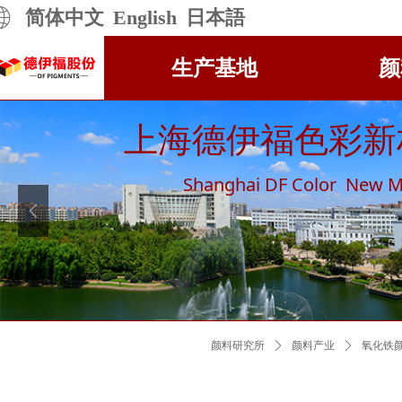
简体中文
English
日本語
生产基地
颜
上海德伊福色彩新
Shanghai DF Color New Ma
넳
颜料研究所
ꄲ
颜料产业
ꄲ
氧化铁