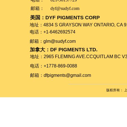
邮箱：
dyf@sudyf.com
美国：DYF PIGMENTS CORP
​​​​​​​地址：​​​​​​​4834 S GRAYSON WAY ONTARIO, CA 
电话：+1-6462692574
​​​​​​​邮箱：glm@sudyf.com
加拿大：DF PIGMENTS LTD.
地址：​​​​​​​2965 FLEMING AVE.CCQUITLAM BC 
电话：+1778-869-0088
​​​​​​​邮箱：dfpigments@gmail.com
版权所有：