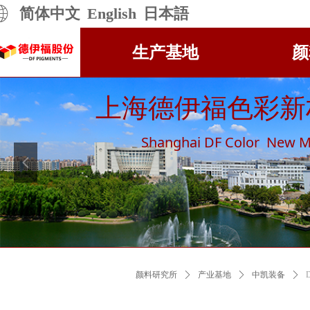
简体中文
English
日本語
生产基地
颜
上海德伊福色彩新
Shanghai DF Color New Ma
넳
颜料研究所
ꄲ
产业基地
ꄲ
中凯装备
ꄲ